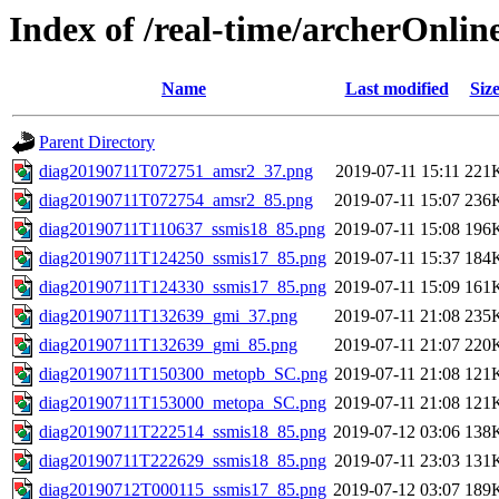
Index of /real-time/archerOnli
Name
Last modified
Siz
Parent Directory
diag20190711T072751_amsr2_37.png
2019-07-11 15:11
221
diag20190711T072754_amsr2_85.png
2019-07-11 15:07
236
diag20190711T110637_ssmis18_85.png
2019-07-11 15:08
196
diag20190711T124250_ssmis17_85.png
2019-07-11 15:37
184
diag20190711T124330_ssmis17_85.png
2019-07-11 15:09
161
diag20190711T132639_gmi_37.png
2019-07-11 21:08
235
diag20190711T132639_gmi_85.png
2019-07-11 21:07
220
diag20190711T150300_metopb_SC.png
2019-07-11 21:08
121
diag20190711T153000_metopa_SC.png
2019-07-11 21:08
121
diag20190711T222514_ssmis18_85.png
2019-07-12 03:06
138
diag20190711T222629_ssmis18_85.png
2019-07-11 23:03
131
diag20190712T000115_ssmis17_85.png
2019-07-12 03:07
189