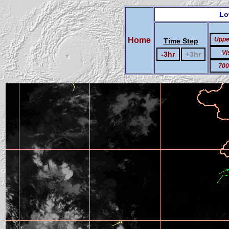
Lo
Home
Uppe
Time Step
Vi
-3hr
+3hr
700